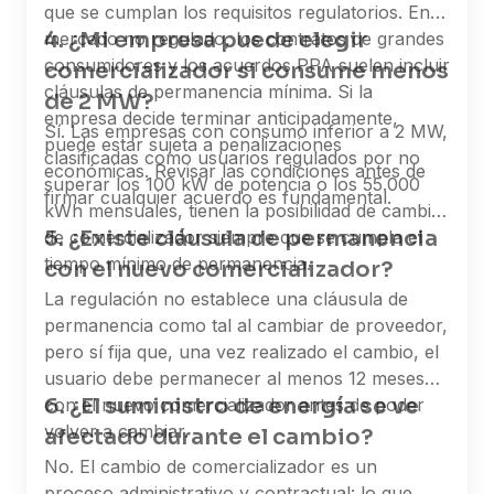
que se cumplan los requisitos regulatorios. En el
4. ¿Mi empresa puede elegir
mercado no regulado, los contratos de grandes
consumidores y los acuerdos PPA suelen incluir
comercializador si consume menos
cláusulas de permanencia mínima. Si la
de 2 MW?
empresa decide terminar anticipadamente,
Sí. Las empresas con consumo inferior a 2 MW,
puede estar sujeta a penalizaciones
clasificadas como usuarios regulados por no
económicas. Revisar las condiciones antes de
superar los 100 kW de potencia o los 55.000
firmar cualquier acuerdo es fundamental.
kWh mensuales, tienen la posibilidad de cambiar
5. ¿Existe cláusula de permanencia
de comercializador siempre que se cumpla el
tiempo mínimo de permanencia.
con el nuevo comercializador?
La regulación no establece una cláusula de
permanencia como tal al cambiar de proveedor,
pero sí fija que, una vez realizado el cambio, el
usuario debe permanecer al menos 12 meses
6. ¿El suministro de energía se ve
con el nuevo comercializador antes de poder
volver a cambiar.
afectado durante el cambio?
No. El cambio de comercializador es un
proceso administrativo y contractual: lo que