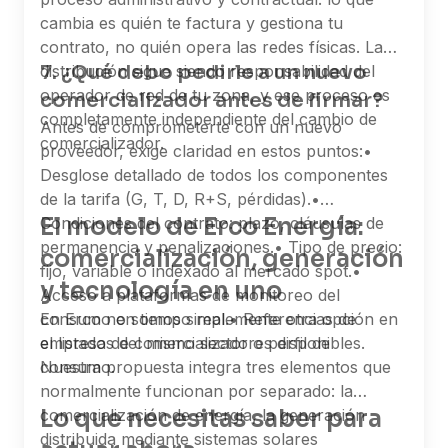
cambia es quién te factura y gestiona tu
contrato, no quién opera las redes físicas. La
7. ¿Qué debo pedirle a un nuevo
distribución sigue siendo responsabilidad del
operador de red de tu zona, y ese proceso es
comercializador antes de firmar?
completamente independiente del cambio de
Antes de comprometerte con un nuevo
comercializador.
proveedor, exige claridad en estos puntos:
•
Desglose detallado de todos los componentes
de la tarifa (G, T, D, R+S, pérdidas).
•
El modelo de Erco Energía:
Condiciones del contrato: plazo, cláusulas de
permanencia y penalizaciones.
• Tipo de precio:
comercialización, generación
fijo, variable o indexado al mercado spot.
•
y tecnología en uno
Acceso a plataformas de monitoreo del
consumo en tiempo real.
En Erco no somos simplemente otra opción en
• Referencias de
empresas del mismo sector o perfil de
el listado de comercializadores disponibles.
consumo.
Nuestra propuesta integra tres elementos que
normalmente funcionan por separado: la
Lo que necesitas saber para
comercialización de energía, la generación
distribuida mediante sistemas solares