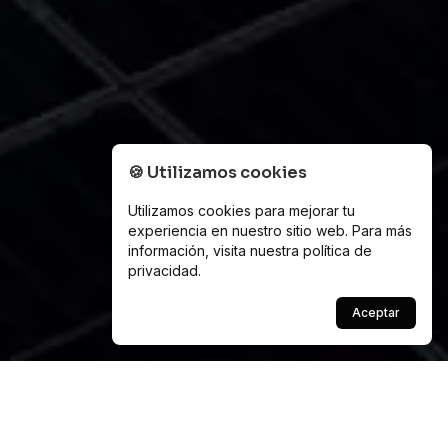
🍪
Utilizamos cookies
Utilizamos cookies para mejorar tu
experiencia en nuestro sitio web. Para más
información, visita nuestra
política de
privacidad
.
Aceptar
Scroll
Logrando juntos un
futuro
más verde