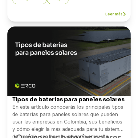
solares son una de las pocas inversiones que se
pagan solas y siguen generando valor mucho
Leer más
después.
El primer paso es saber exactamente cuánto
puedes ahorrar en tu caso. En Erco, la asesoría
inicial y la visita técnica son sin costo.
Tipos de baterías para paneles solares
En este artículo conocerás los principales tipos
de baterías para paneles solares que pueden
usar las empresas en Colombia, sus beneficios
y cómo elegir la más adecuada para tu sistema
¿Qué son las baterías solares
de energía, sea para tu hogar o empresa.