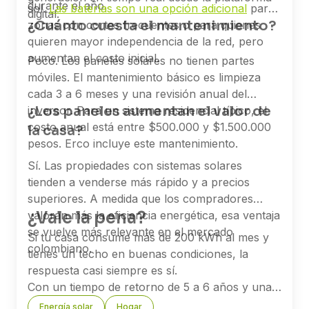
durante el año.
sol.
Las baterías son una opción adicional
para
digital.
¿Cuánto cuesta el mantenimiento?
zonas con cortes frecuentes o para quienes
quieren mayor independencia de la red, pero
aumentan el costo inicial.
Poco. Los paneles solares no tienen partes
móviles. El mantenimiento básico es limpieza
cada 3 a 6 meses y una revisión anual del
¿Los paneles aumentan el valor de
inversor. Para un sistema residencial típico, el
costo anual está entre $500.000 y $1.500.000
la casa?
pesos. Erco incluye este mantenimiento.
Sí. Las propiedades con sistemas solares
tienden a venderse más rápido y a precios
superiores. A medida que los compradores
¿Vale la pena?
valoran más la eficiencia energética, esa ventaja
se vuelve más relevante en el mercado
Si tu casa consume más de 200 kWh al mes y
colombiano.
tienes un techo en buenas condiciones, la
respuesta casi siempre es sí.
Con un tiempo de retorno de 5 a 6 años y una
vida útil garantizada de 25 años, los paneles
Energía solar
Hogar