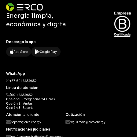
Energía limpia,
económica y digital
Descarga la app
App Store
Google Play
WhatsApp
+57 601 6659652
Línea de atención
(601) 6659652
Opción
1:
Emergencias 24 Horas
Opción
2:
Ventas
Opción
3:
Soporte
Atención al cliente
Cotización
soporte@erco.energy
wguzman@erco.energy
Notificaciones judiciales
notificacionesjudiciales@erco.energy