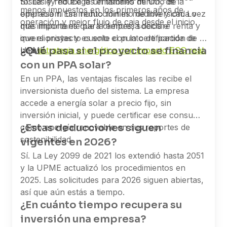
fósiles y reduce las emisiones de CO₂ de la
Sí. La ley no exige un tamaño mínimo de
Colombia construya una matriz energética que
menos impuestos en los primeros años de
operación. Esa reducción es medible y cada vez
empresa ni un monto mínimo de inversión. Lo
esté a la altura de su potencial. Por eso
operación y mejor flujo de caja desde el inicio.
más importante para clientes, socios e
que importa es que la empresa declare renta y
seguimos de cerca cada avance regulatorio,
inversionistas y es solo el punto de partida de
que el proyecto cuente con la certificación de la
cada innovación tecnológica y cada
¿Qué pasa si el proyecto se financia
una
UPME.
estrategia energética con impacto ESG real.
conversación que define hacia dónde va el
con un PPA solar?
sector.
En un PPA, las ventajas fiscales las recibe el
La aprobación de la Ley de Energía Nuclear
inversionista dueño del sistema. La empresa
define lo que será posible a mediano plazo y
accede a energía solar a precio fijo, sin
nosotros queremos estar en ese futuro
inversión inicial, y puede certificar ese consumo
construyéndolo.
¿Estas deducciones siguen
como energía renovable en sus reportes de
sostenibilidad.
vigentes en 2026?
Sí. La Ley 2099 de 2021 los extendió hasta 2051
y la UPME actualizó los procedimientos en
2025. Las solicitudes para 2026 siguen abiertas,
así que aún estás a tiempo.
¿En cuánto tiempo recupera su
inversión una empresa?