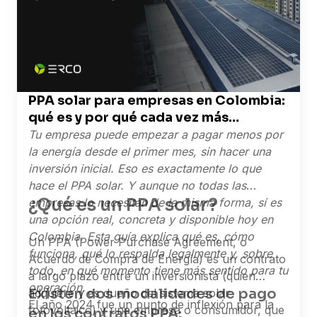
2021 — Secretaría del Senado de Colombia ·
Resolución UPME 135 de 2025 — upme.gov.co ·
Ministerio de Minas y Energía — Comunicado
tarifario enero 2026.
PPA solar para empresas en Colombia:
qué es y por qué cada vez más
empresas lo eligen
Tu empresa puede empezar a pagar menos por
la energía desde el primer mes, sin hacer una
inversión inicial. Eso es exactamente lo que
hace el PPA solar. Y aunque no todas las
¿Qué es un PPA solar?
empresas lo necesitan de la misma forma, sí es
una opción real, concreta y disponible hoy en
Colombia. Esta guía explica qué es, cómo
Un PPA (Power Purchase Agreement, o
funciona, qué lo respalda legalmente y, sobre
Acuerdo de Compra de Energía) es un contrato
todo, en qué momento tiene más sentido para tu
a largo plazo entre un inversionista (quien
operación.
Existen dos modalidades de pago
adquiere y es dueño del sistema solar
El año 2024 fue un punto de inflexión para la
fotovoltaico) y una empresa o consumidor, que
en los contratos PPA: