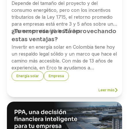
Depende del tamaño del proyecto y del
consumo energético, pero con los incentivos
tributarios de la Ley 1715, el retorno promedio
para empresas está entre 3 y 5 años sobre un
¿Tu empresa ya está aprovechando
sistema con vida útil de 25 años.
estas ventajas?
Invertir en energía solar en Colombia tiene hoy
un respaldo legal sólido y un marco que hace el
camino más accesible. Con más de 13 años de
experiencia, en Erco te ayudamos a
implementar proyectos solares y a sacarle el
Energía solar
Empresa
mayor provecho a los beneficios tributarios
disponibles.
Leer más
Si quieres saber cuánto puede ahorrar tu
empresa, nuestro equipo está listo para
asesorarte.
→
Agenda una asesoría con uno de
nuestros expertos.
Referencias: Ley 1715 de 2014 y Ley 2099 de