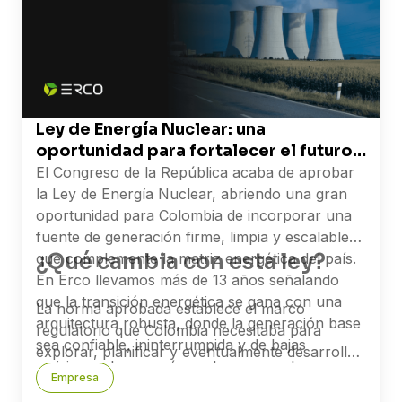
Ley de Energía Nuclear: una
oportunidad para fortalecer el futuro
energético de Colombia
El Congreso de la República acaba de aprobar
la Ley de Energía Nuclear, abriendo una gran
oportunidad para Colombia de incorporar una
fuente de generación firme, limpia y escalable
¿Qué cambia con esta ley?
que complemente la matriz energética del país.
En Erco llevamos más de 13 años señalando
que la transición energética se gana con una
La norma aprobada establece el marco
arquitectura robusta, donde la generación base
regulatorio que Colombia necesitaba para
sea confiable, ininterrumpida y de bajas
explorar, planificar y eventualmente desarrollar
emisiones. La energía nuclear es esa base, y
capacidad nuclear civil. Esto incluye la creación
Empresa
esta ley es el primer paso.
de instituciones especializadas, la habilitación de