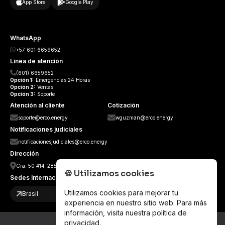
App Store
Google Play
WhatsApp
+57 601 6659652
Línea de atención
(601) 6659652
Opción
1:
Emergencias 24 Horas
Opción
2:
Ventas
Opción
3:
Soporte
Atención al cliente
Cotización
soporte@erco.energy
wguzman@erco.energy
Notificaciones judiciales
notificacionesjudiciales@erco.energy
Dirección
Cra. 50 #14-285, Guayabal, Medellín, Antioquia.
🍪
Utilizamos cookies
Sedes Internacionales
Utilizamos cookies para mejorar tu
Brasil
experiencia en nuestro sitio web. Para más
información, visita nuestra
política de
privacidad
.