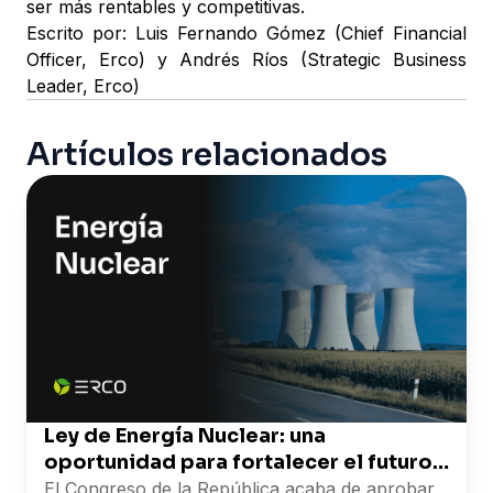
ser más rentables y competitivas.
Escrito por: Luis Fernando Gómez (Chief Financial
Officer, Erco) y Andrés Ríos (Strategic Business
Leader, Erco)
Artículos relacionados
Ley de Energía Nuclear: una
oportunidad para fortalecer el futuro
energético de Colombia
El Congreso de la República acaba de aprobar