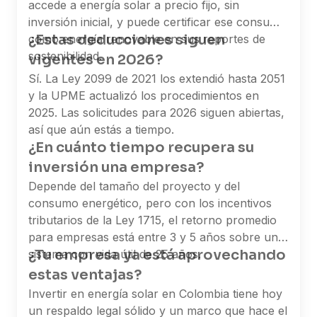
accede a energía solar a precio fijo, sin
nosotros queremos estar en ese futuro
inversión inicial, y puede certificar ese consumo
construyéndolo.
¿Estas deducciones siguen
como energía renovable en sus reportes de
sostenibilidad.
vigentes en 2026?
Sí. La Ley 2099 de 2021 los extendió hasta 2051
y la UPME actualizó los procedimientos en
2025. Las solicitudes para 2026 siguen abiertas,
así que aún estás a tiempo.
¿En cuánto tiempo recupera su
inversión una empresa?
Depende del tamaño del proyecto y del
consumo energético, pero con los incentivos
tributarios de la Ley 1715, el retorno promedio
para empresas está entre 3 y 5 años sobre un
¿Tu empresa ya está aprovechando
sistema con vida útil de 25 años.
estas ventajas?
Invertir en energía solar en Colombia tiene hoy
un respaldo legal sólido y un marco que hace el