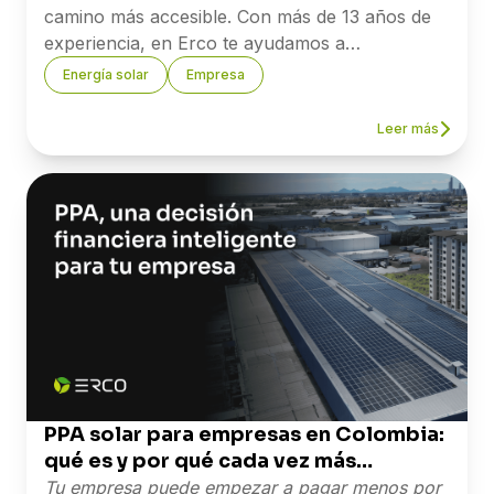
camino más accesible. Con más de 13 años de
experiencia, en Erco te ayudamos a
implementar proyectos solares y a sacarle el
Energía solar
Empresa
mayor provecho a los beneficios tributarios
disponibles.
Leer más
Si quieres saber cuánto puede ahorrar tu
empresa, nuestro equipo está listo para
asesorarte.
→
Agenda una asesoría con uno de
nuestros expertos.
Referencias: Ley 1715 de 2014 y Ley 2099 de
2021 — Secretaría del Senado de Colombia ·
Resolución UPME 135 de 2025 — upme.gov.co ·
Ministerio de Minas y Energía — Comunicado
tarifario enero 2026.
PPA solar para empresas en Colombia:
qué es y por qué cada vez más
empresas lo eligen
Tu empresa puede empezar a pagar menos por