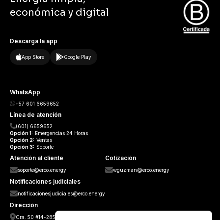
económica y digital
Descarga la app
App Store
Google Play
WhatsApp
+57 601 6659652
Línea de atención
(601) 6659652
Opción
1:
Emergencias 24 Horas
Opción
2:
Ventas
Opción
3:
Soporte
Atención al cliente
Cotización
soporte@erco.energy
wguzman@erco.energy
Notificaciones judiciales
notificacionesjudiciales@erco.energy
Dirección
Cra. 50 #14-285, Guayabal, Medellín, Antioquia.