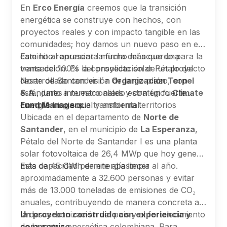
En
Erco Energía
creemos que la transición
energética se construye con hechos, con
proyectos reales y con impacto tangible en las
comunidades; hoy damos un nuevo paso en ese
camino al anunciar la firma del acuerdo para la
Este hito representa mucho más que una
venta del 100% del proyecto solar Pétalo del
transacción. Es la consolidación de un proyecto
Norte de Santander I a
desarrollado con visión de largo plazo, con
Organización Terpel
S.A
estándares internacionales y con un fuerte
., junto a nuestro aliado estratégico
Climate
Fund Managers
compromiso social y ambiental.
Energía limpia que transforma territorios
.
Ubicada en el departamento de
Norte de
Santander
, en el municipio de
La Esperanza
,
Pétalo del Norte de Santander I es una planta
solar fotovoltaica de 26,4 MWp que hoy genera
más de 45 GWh de energía limpia al año.
Esta capacidad permite abastecer
aproximadamente a 32.600 personas y evitar
más de 13.000 toneladas de emisiones de CO₂
anuales, contribuyendo de manera concreta a
la descarbonización del país y al fortalecimiento
Un proyecto construido con experiencia y
de la matriz energética colombiana. Para
compromiso