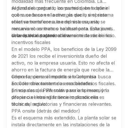
modalidad más frecuente en Colombia. La
segunda es pague lo consumido, en la que el
Al final del contrato, las partes deben definir
cobro se basa en la energía que la empresa
qué sucede con el activo, es decir, si el sistema
efectivamente consume del sistema; este
solar se transfiere a la empresa usuaria, se
mecanismo es menos habitual para soluciones
renueva el contrato o se desmonta. Este punto
solares de autogeneración.
debe quedar pactado claramente desde el inicio.
Una distinción clave: el inversionista recibe los
incentivos fiscales
En el modelo PPA, los beneficios de la Ley 2099
de 2021 los recibe el inversionista dueño del
activo, no la empresa usuaria. Esto no afecta el
ahorro en la factura de energía que recibe la
empresa, pero sí importa si la empresa busca
Cómo funciona el modelo en Colombia
acceder directamente a esos beneficios fiscales.
En Colombia existen dos modalidades
En ese caso, la alternativa sería la inversión
principales de PPA solar para empresas, y la
propia o el leasing financiero donde ella es
diferencia entre ellas tiene implicaciones
titular del activo.
técnicas, regulatorias y financieras relevantes.
PPA onsite (detrás del medidor)
Es el esquema más extendido. La planta solar se
instala directamente en las instalaciones de la