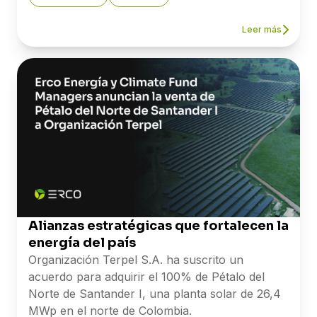
herramientas para que las empresas aseguren
energía a través de un PPA es una forma
suministro eléctrico competitivo, previsible y
concreta de protegerte de eso.
Leer más
sostenible. Algunas empresas de ingeniería que
hacen el diseño y montaje de los sistemas
solares tienen inversionistas aliados que ofrecen
este tipo de modelo, lo que facilita encontrar un
socio idóneo en una sola propuesta.
Alianzas estratégicas que fortalecen la
energía del país
Organización Terpel S.A. ha suscrito un
acuerdo para adquirir el 100% de Pétalo del
Norte de Santander I, una planta solar de 26,4
MWp en el norte de Colombia.