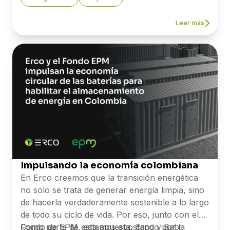
económica y digital.
Leer más
Impulsando la economía colombiana
En Erco creemos que la transición energética
no solo se trata de generar energía limpia, sino
de hacerla verdaderamente sostenible a lo largo
de todo su ciclo de vida. Por eso, junto con el
Fondo de EPM, estamos apostando por la
Como parte de esta apuesta, Erco y Batx