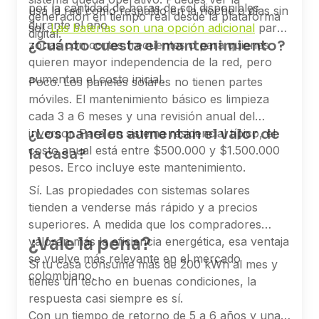
por la cantidad de horas de sol disponibles
usa la red como respaldo en la noche o días sin
generación en tiempo real desde la plataforma
durante el año.
sol.
Las baterías son una opción adicional
para
digital.
¿Cuánto cuesta el mantenimiento?
zonas con cortes frecuentes o para quienes
quieren mayor independencia de la red, pero
aumentan el costo inicial.
Poco. Los paneles solares no tienen partes
móviles. El mantenimiento básico es limpieza
cada 3 a 6 meses y una revisión anual del
¿Los paneles aumentan el valor de
inversor. Para un sistema residencial típico, el
costo anual está entre $500.000 y $1.500.000
la casa?
pesos. Erco incluye este mantenimiento.
Sí. Las propiedades con sistemas solares
tienden a venderse más rápido y a precios
superiores. A medida que los compradores
¿Vale la pena?
valoran más la eficiencia energética, esa ventaja
se vuelve más relevante en el mercado
Si tu casa consume más de 200 kWh al mes y
colombiano.
tienes un techo en buenas condiciones, la
respuesta casi siempre es sí.
Con un tiempo de retorno de 5 a 6 años y una