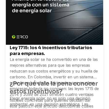
Ley 1715: los 4 incentivos tributarios
para empresas.
La energía solar se ha convertido en una de las
mejores alternativas para que las empresas
reduzcan sus costos energéticos y su huella de
carbono. En Colombia, invertir en un sistema
¿Por qué vale la pena conocer
solar tiene beneficios adicionales que muchas
empresas todavía no conocen: las leyes 1715 de
estos incentivos?
2014 y 2099 de 2021 ofrecen cuatro ventajas
Elegir energía solar no es solo una decisión
fiscales concretas para quienes decidan dar
ambiental, es una decisión estratégica. Las
este paso.
En este artículo descubrirás cuáles