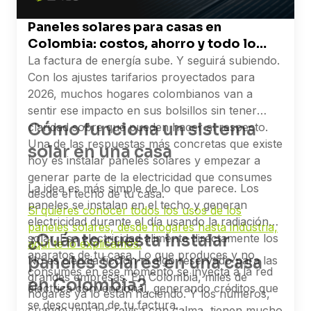
Paneles solares para casas en
Colombia: costos, ahorro y todo lo
que necesitas saber
La factura de energía sube. Y seguirá subiendo.
Con los ajustes tarifarios proyectados para
2026, muchos hogares colombianos van a
sentir ese impacto en sus bolsillos sin tener
Cómo funciona un sistema
claridad sobre qué pueden hacer al respecto.
Una de las respuestas más concretas que existe
solar en una casa
hoy es instalar paneles solares y empezar a
generar parte de la electricidad que consumes
La idea es más simple de lo que parece. Los
desde el techo de tu casa.
paneles se instalan en el techo y generan
Si quieres conocer todos los usos de los
electricidad durante el día usando la radiación
paneles solares, desde hogares hasta industria,
¿Cuánto cuesta instalar
solar. Esa electricidad alimenta directamente los
aquí te lo explicamos.
aparatos de tu casa. Lo que produces y no
paneles solares en una casa
No es ciencia ficción ni algo reservado para las
consumes en ese momento se inyecta a la red
grandes empresas. En Colombia, miles de
en Colombia?
eléctrica convencional, generando créditos que
hogares ya lo están haciendo. Y los números,
se descuentan de tu factura.
cuando uno los revisa con calma, tienen mucho