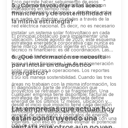
Erco permite hacer seguimiento de esos
5. ¿Cómo involucrar a las áreas
una sola planta solar, eligiendo el lugar con
indicadores en tiempo real.
mejor irradiación y espacio, y distribuirla entre
financieras y de sostenibilidad en
sus sedes en distintas ciudades a través de la
la misma estrategia?
red eléctrica nacional. Es decir, no es necesario
instalar un sistema solar fotovoltaico en cada
El principal obstáculo para implementar una
ubicación. Desde agosto de 2025, este esquema
estrategia energética corporativa casi nunca es
tiene marco regulatorio vigente en Colombia.
técnico ni financiero: es de coordinación. Las
6. ¿Qué información se necesita
decisiones de eficiencia y comercialización las
toma el área financiera. Las de autogeneración
para iniciar un diagnóstico
solar involucran a operaciones. Los reportes
energético?
ESG los maneja sostenibilidad. Cuando las tres
áreas no trabajan con la misma información, los
El diagnóstico parte de información que
proyectos se retrasan o se fragmentan. Una
cualquier empresa tiene disponible: facturas de
estrategia de 5 pilares bien diseñada define
energía de los últimos 12 meses, ubicación y
desde el inicio qué impacto tiene cada decisión
Las empresas que actúan hoy
área aproximada de las instalaciones, perfil
en costos y en indicadores de sostenibilidad, lo
general de operación y contratos de energía
están construyendo una
que permite que las tres áreas avancen con una
vigentes. Con eso es posible estimar el potencial
hoja de ruta común.
ventaja que otros aún no ven