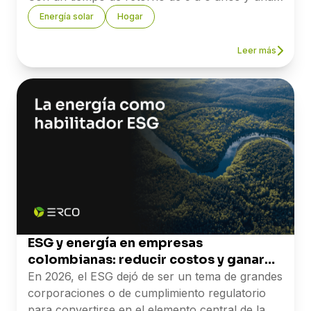
vida útil garantizada de 25 años, los paneles
Energía solar
Hogar
solares son una de las pocas inversiones que se
pagan solas y siguen generando valor mucho
Leer más
después.
El primer paso es saber exactamente cuánto
puedes ahorrar en tu caso. En Erco, la asesoría
inicial y la visita técnica son sin costo.
ESG y energía en empresas
colombianas: reducir costos y ganar
mercados
En 2026, el ESG dejó de ser un tema de grandes
corporaciones o de cumplimiento regulatorio
para convertirse en el elemento central de la