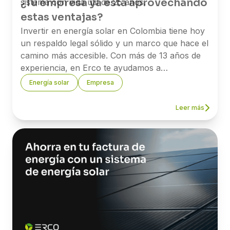
¿Tu empresa ya está aprovechando
sistema con vida útil de 25 años.
estas ventajas?
Invertir en energía solar en Colombia tiene hoy
un respaldo legal sólido y un marco que hace el
camino más accesible. Con más de 13 años de
experiencia, en Erco te ayudamos a
implementar proyectos solares y a sacarle el
Energía solar
Empresa
mayor provecho a los beneficios tributarios
disponibles.
Leer más
Si quieres saber cuánto puede ahorrar tu
empresa, nuestro equipo está listo para
asesorarte.
→
Agenda una asesoría con uno de
nuestros expertos.
Referencias: Ley 1715 de 2014 y Ley 2099 de
2021 — Secretaría del Senado de Colombia ·
Resolución UPME 135 de 2025 — upme.gov.co ·
Ministerio de Minas y Energía — Comunicado
tarifario enero 2026.