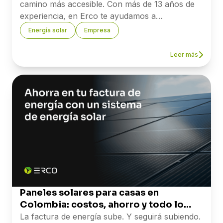
camino más accesible. Con más de 13 años de
experiencia, en Erco te ayudamos a
implementar proyectos solares y a sacarle el
Energía solar
Empresa
mayor provecho a los beneficios tributarios
disponibles.
Leer más
Si quieres saber cuánto puede ahorrar tu
empresa, nuestro equipo está listo para
asesorarte.
→
Agenda una asesoría con uno de
nuestros expertos.
Referencias: Ley 1715 de 2014 y Ley 2099 de
2021 — Secretaría del Senado de Colombia ·
Resolución UPME 135 de 2025 — upme.gov.co ·
Ministerio de Minas y Energía — Comunicado
tarifario enero 2026.
Paneles solares para casas en
Colombia: costos, ahorro y todo lo
que necesitas saber
La factura de energía sube. Y seguirá subiendo.