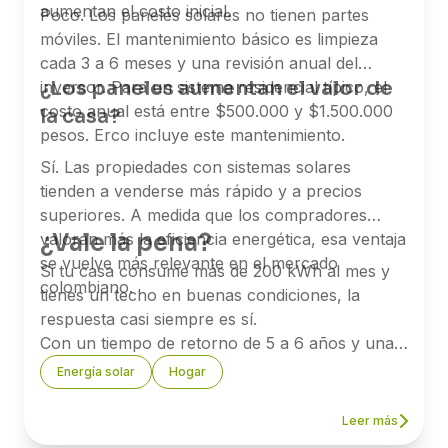
aumentan el costo inicial.
Poco. Los paneles solares no tienen partes
móviles. El mantenimiento básico es limpieza
cada 3 a 6 meses y una revisión anual del
¿Los paneles aumentan el valor de
inversor. Para un sistema residencial típico, el
costo anual está entre $500.000 y $1.500.000
la casa?
pesos. Erco incluye este mantenimiento.
Sí. Las propiedades con sistemas solares
tienden a venderse más rápido y a precios
superiores. A medida que los compradores
¿Vale la pena?
valoran más la eficiencia energética, esa ventaja
se vuelve más relevante en el mercado
Si tu casa consume más de 200 kWh al mes y
colombiano.
tienes un techo en buenas condiciones, la
respuesta casi siempre es sí.
Con un tiempo de retorno de 5 a 6 años y una
vida útil garantizada de 25 años, los paneles
Energía solar
Hogar
solares son una de las pocas inversiones que se
pagan solas y siguen generando valor mucho
Leer más
después.