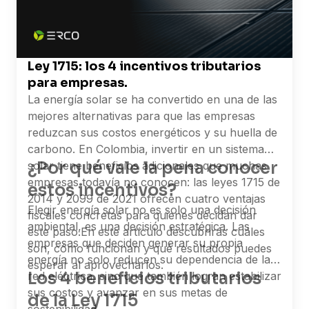
Ley 1715: los 4 incentivos tributarios
para empresas.
La energía solar se ha convertido en una de las
mejores alternativas para que las empresas
reduzcan sus costos energéticos y su huella de
carbono. En Colombia, invertir en un sistema
¿Por qué vale la pena conocer
solar tiene beneficios adicionales que muchas
empresas todavía no conocen: las leyes 1715 de
estos incentivos?
2014 y 2099 de 2021 ofrecen cuatro ventajas
Elegir energía solar no es solo una decisión
fiscales concretas para quienes decidan dar
ambiental, es una decisión estratégica. Las
este paso.
En este artículo descubrirás cuáles
empresas que deciden generar su propia
son, cómo funcionan y qué resultados puedes
energía no solo reducen su dependencia de la
esperar al aprovecharlos.
Los 4 beneficios tributarios
red eléctrica, sino que también logran estabilizar
sus costos y avanzar en sus metas de
de la Ley 1715