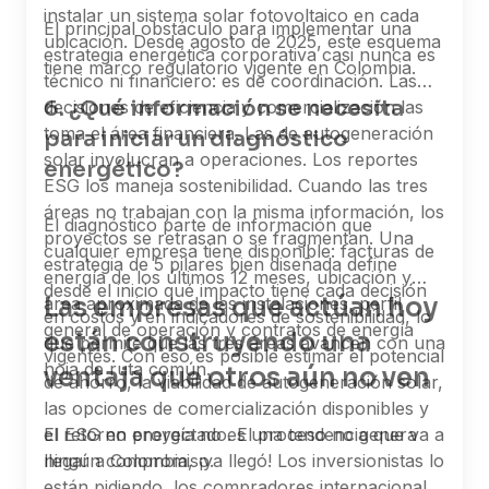
instalar un sistema solar fotovoltaico en cada
El principal obstáculo para implementar una
ubicación. Desde agosto de 2025, este esquema
estrategia energética corporativa casi nunca es
tiene marco regulatorio vigente en Colombia.
técnico ni financiero: es de coordinación. Las
6. ¿Qué información se necesita
decisiones de eficiencia y comercialización las
toma el área financiera. Las de autogeneración
para iniciar un diagnóstico
solar involucran a operaciones. Los reportes
energético?
ESG los maneja sostenibilidad. Cuando las tres
áreas no trabajan con la misma información, los
El diagnóstico parte de información que
proyectos se retrasan o se fragmentan. Una
cualquier empresa tiene disponible: facturas de
estrategia de 5 pilares bien diseñada define
energía de los últimos 12 meses, ubicación y
desde el inicio qué impacto tiene cada decisión
Las empresas que actúan hoy
área aproximada de las instalaciones, perfil
en costos y en indicadores de sostenibilidad, lo
general de operación y contratos de energía
están construyendo una
que permite que las tres áreas avancen con una
vigentes. Con eso es posible estimar el potencial
hoja de ruta común.
ventaja que otros aún no ven
de ahorro, la viabilidad de autogeneración solar,
las opciones de comercialización disponibles y
el retorno proyectado. El proceso no genera
El ESG en energía no es una tendencia que va a
ningún compromiso.
llegar a Colombia, ¡ya llegó! Los inversionistas lo
están pidiendo, los compradores internacionales