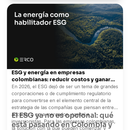
El primer paso es saber exactamente cuánto
puedes ahorrar en tu caso. En Erco, la asesoría
inicial y la visita técnica son sin costo.
ESG y energía en empresas
colombianas: reducir costos y ganar
mercados
En 2026, el ESG dejó de ser un tema de grandes
corporaciones o de cumplimiento regulatorio
para convertirse en el elemento central de la
estrategia de las compañías que piensan entre
El ESG ya no es opcional: qué
acceder o no a mercados, capital e
inversionistas. Para las empresas colombianas,
está pasando en Colombia y
la solución con la que pueden comenzar y