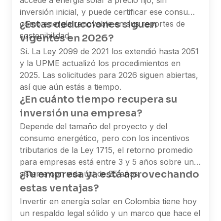
accede a energía solar a precio fijo, sin
inversión inicial, y puede certificar ese consumo
¿Estas deducciones siguen
como energía renovable en sus reportes de
sostenibilidad.
vigentes en 2026?
Sí. La Ley 2099 de 2021 los extendió hasta 2051
y la UPME actualizó los procedimientos en
2025. Las solicitudes para 2026 siguen abiertas,
así que aún estás a tiempo.
¿En cuánto tiempo recupera su
inversión una empresa?
Depende del tamaño del proyecto y del
consumo energético, pero con los incentivos
tributarios de la Ley 1715, el retorno promedio
para empresas está entre 3 y 5 años sobre un
¿Tu empresa ya está aprovechando
sistema con vida útil de 25 años.
estas ventajas?
Invertir en energía solar en Colombia tiene hoy
un respaldo legal sólido y un marco que hace el