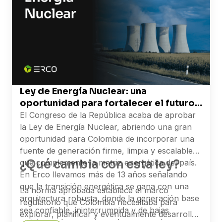
Ley de Energía Nuclear: una
oportunidad para fortalecer el futuro
energético de Colombia
El Congreso de la República acaba de aprobar
la Ley de Energía Nuclear, abriendo una gran
oportunidad para Colombia de incorporar una
fuente de generación firme, limpia y escalable
¿Qué cambia con esta ley?
que complemente la matriz energética del país.
En Erco llevamos más de 13 años señalando
que la transición energética se gana con una
La norma aprobada establece el marco
arquitectura robusta, donde la generación base
regulatorio que Colombia necesitaba para
sea confiable, ininterrumpida y de bajas
explorar, planificar y eventualmente desarrollar