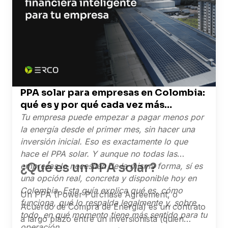
Referencias: Ley 1715 de 2014 y Ley 2099 de
2021 — Secretaría del Senado de Colombia ·
Resolución UPME 135 de 2025 — upme.gov.co ·
Ministerio de Minas y Energía — Comunicado
tarifario enero 2026.
PPA solar para empresas en Colombia:
qué es y por qué cada vez más
empresas lo eligen
Tu empresa puede empezar a pagar menos por
la energía desde el primer mes, sin hacer una
inversión inicial. Eso es exactamente lo que
hace el PPA solar. Y aunque no todas las
¿Qué es un PPA solar?
empresas lo necesitan de la misma forma, sí es
una opción real, concreta y disponible hoy en
Colombia. Esta guía explica qué es, cómo
Un PPA (Power Purchase Agreement, o
funciona, qué lo respalda legalmente y, sobre
Acuerdo de Compra de Energía) es un contrato
todo, en qué momento tiene más sentido para tu
a largo plazo entre un inversionista (quien
operación.