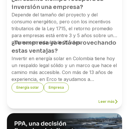
inversión una empresa?
Depende del tamaño del proyecto y del
consumo energético, pero con los incentivos
tributarios de la Ley 1715, el retorno promedio
para empresas está entre 3 y 5 años sobre un
¿Tu empresa ya está aprovechando
sistema con vida útil de 25 años.
estas ventajas?
Invertir en energía solar en Colombia tiene hoy
un respaldo legal sólido y un marco que hace el
camino más accesible. Con más de 13 años de
experiencia, en Erco te ayudamos a
implementar proyectos solares y a sacarle el
Energía solar
Empresa
mayor provecho a los beneficios tributarios
disponibles.
Leer más
Si quieres saber cuánto puede ahorrar tu
empresa, nuestro equipo está listo para
asesorarte.
→
Agenda una asesoría con uno de
nuestros expertos.