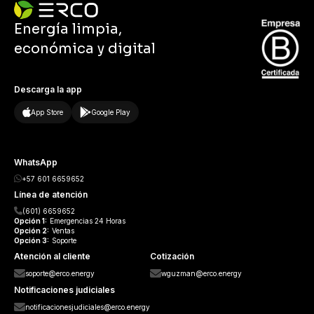
Energía limpia,
económica y digital
Descarga la app
App Store
Google Play
WhatsApp
+57 601 6659652
Línea de atención
(601) 6659652
Opción
1:
Emergencias 24 Horas
Opción
2:
Ventas
Opción
3:
Soporte
Atención al cliente
Cotización
soporte@erco.energy
wguzman@erco.energy
Notificaciones judiciales
notificacionesjudiciales@erco.energy