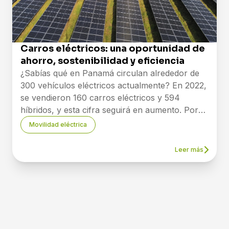
El crecimiento de la demanda y la oferta de los
autos eléctricos ha sido un impulso para este
objetivo. Muchos clientes que tienen paneles
solares son los primeros en comprar su
Carros eléctricos: una oportunidad de
vehículo eléctrico, porque **tienen doble
ahorro, sostenibilidad y eficiencia
ahorro, no gastan electricidad de forma
¿Sabías qué en Panamá circulan alrededor de
convencional y tampoco pagan gasolina**.
300 vehículos eléctricos actualmente? En 2022,
## ¿Cuánto ha aumentado la compra de carros
se vendieron 160 carros eléctricos y 594
eléctricos en Panamá?
híbridos, y esta cifra seguirá en aumento. Por
Las ventas de vehículos 100% eléctricos en
eso, en esta oportunidad queremos contarte
Panamá han experimentado un crecimiento
Movilidad eléctrica
todo lo que debes saber sobre este medio de
notorio durante los primeros siete meses de
transporte que está adquiriendo cada vez más
2023, alcanzando un récord de 186 unidades
Leer más
relevancia.
vendidas. La cifra registrada en el primer
Un carro eléctrico es un vehículo cuyo sistema
semestre de este año supera las ventas
de motor opera gracias a fuentes de
acumuladas entre 2015 y 2021 (129 unidades
electricidad. A diferencia de aquellos que
vendidas), y también el récord establecido el
requieren de gasolina o de diésel, estos evitan la
año pasado (2022) con 160 unidades vendidas.
emisión de gases tóxicos en el medio ambiente.
Es importante destacar que las ventas de