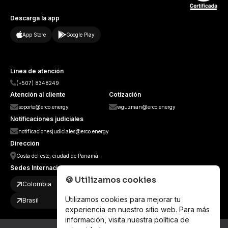
Descarga la app
App Store
Google Play
Línea de atención
(+507) 8348249
Atención al cliente
Cotización
soporte@erco.energy
wguzman@erco.energy
Notificaciones judiciales
notificacionesjudiciales@erco.energy
Dirección
Costa del este, ciudad de Panamá.
Sedes Internacionales
🍪
Utilizamos cookies
Colombia
Utilizamos cookies para mejorar tu
Brasil
experiencia en nuestro sitio web. Para más
información, visita nuestra
política de