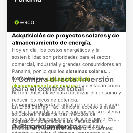
Adquisición de proyectos solares y de
almacenamiento de energía.
Hoy en día, los costos energéticos y la
sostenibilidad son prioridades para el sector
comercial, industrial y grandes consumidores en
Panamá; por lo que los
sistemas solares
1. Compra directa: inversión
fotovoltaicos
y
las soluciones de
almacenamiento de energía
se destacan como
para el control total
herramientas clave para optimizar el consumo y
reducir los picos de potencia.
La
compra directa
es ideal para empresas con
En
Erco Energy
, facilitamos el acceso a estas
capital disponible que desean poseer su sistema
soluciones mediante tres métodos de
solar o de almacenamiento desde el inicio. Este
adquisición adaptados a las necesidades
2. Financiamiento:
modelo implica una inversión inicial para
financieras y operativas de nuestros clientes: