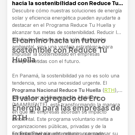
hacia la sostenibilidad con Reduce Tu
Huella
Descubre cómo nuestras soluciones de energía
solar y eficiencia energética pueden ayudarte a
destacar en el Programa Reduce Tu Huella y
alcanzar tus metas de sostenibilidad. Reducir la
El camino hacia un futuro
huella de carbono no es solo una acción
ambiental, sino una ventaja estratégica para
sostenible con Reduce Tu
impulsar la sostenibilidad en empresas
Huella
comprometidas con el futuro.
En Panamá, la sostenibilidad ya no es solo una
tendencia, sino una necesidad urgente. El
Programa Nacional Reduce Tu Huella
(
RTH
),
El valor agregado de Erco
liderado por el Ministerio de Ambiente
(MiAMBIENTE), está transformando la manera
Energía para las empresas de
en que las empresas abordan su impacto
RTH
ambiental. Este programa voluntario invita a
organizaciones públicas, privadas y de la
sociedad civil a medir, reducir y compensar su
En
Erco Energía
, entendemos que cada