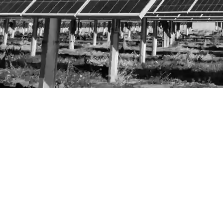
Energía limpia,
económica y digital
Línea de atención
(+507) 8348249
Atención al cliente
Cotización
soporte@erco.energy
wguzman@erco.en