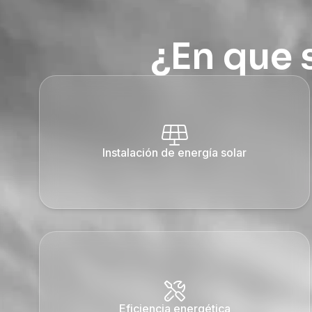
¿En que 
Instalación de energía solar
Eficiencia energética