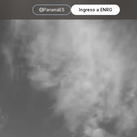
Panamá
ES
Ingreso a ENRG