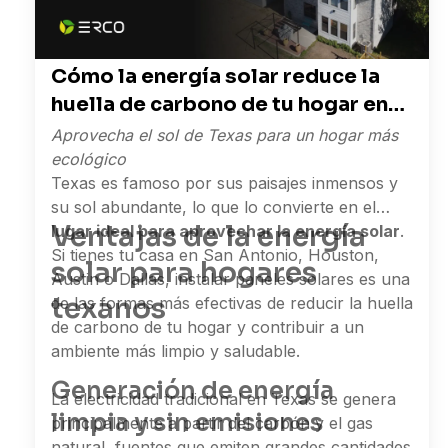
Cómo la energía solar reduce la
huella de carbono de tu hogar en
Texas
Aprovecha el sol de Texas para un hogar más
ecológico
Texas es famoso por sus paisajes inmensos y
su sol abundante, lo que lo convierte en el
Ventajas de la energía
lugar ideal para aprovechar la energía solar
.
Si tienes tu casa en San Antonio, Houston,
solar para hogares
Austin o Dallas, instalar paneles solares es una
texanos
de las formas más efectivas de reducir la huella
de carbono de tu hogar y contribuir a un
ambiente más limpio y saludable.
Generación de energía
La electricidad tradicional en Texas se genera
limpia y sin emisiones
principalmente a partir del carbón y el gas
natural, fuentes que emiten grandes cantidades