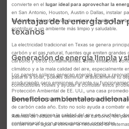
convierte en el
lugar ideal para aprovechar la energ
en San Antonio, Houston, Austin o Dallas, instalar p
Ventajas de la energía solar
las formas más efectivas de reducir la huella de car
contribuir a un ambiente más limpio y saludable.
texanos
La electricidad tradicional en Texas se genera princip
carbón y el gas natural, fuentes que emiten grandes 
Generación de energía limpia y s
carbono y otros contaminantes. Estas emisiones cont
climático y a la mala calidad del aire, especialmente 
Los paneles solares generan energía limpia y renovab
pasarte a solar, puedes disminuir drásticamente tu d
produciendo cero emisiones durante su funcionamien
combustibles fósiles y ayudar a combatir estos probl
Protección Ambiental de EE. UU., una casa promedio 
Beneficios ambientales adiciona
paneles solares puede compensar el equivalente a q
de carbón cada año. Esto no solo ayuda a combatir el
que también mejora la calidad del aire en ciudades do
Además de reducir las emisiones de carbono, los pan
contaminación son preocupaciones constantes.
conservar el agua al eliminar la necesidad de sistema