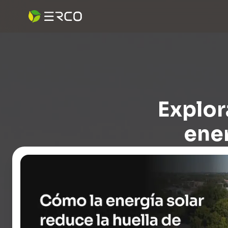
Explor
ener