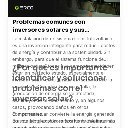
Problemas comunes con
inversores solares y sus
soluciones
La instalación de un sistema solar fotovoltaico
es una inversión inteligente para reducir costos
de energía y contribuir a la sostenibilidad. Sin
embargo, para que el sistema funcione de
¿Por qué es importante
manera óptima, todos sus componentes deben
estar en perfecto estado, especialmente el
identificar y solucionar
inversor solar, considerado el "cerebro" de la
problemas con el
instalación. Cuando el inversor falla, la
producción de energía se ve afectada,
inversor solar?
disminuyendo el rendimiento y, en algunos
casos, provocando daños en otros
componentes.
El inversor solar convierte la energía generada
En este blog, exploraremos los problemas más
por los paneles solares (corriente continua) en
comunes con inversores solares, cómo saber
energía utilizable para los equipos eléctricos