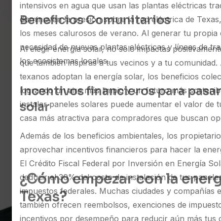
intensivos en agua que usan las plantas eléctricas tr
Beneficios Comunitarios
disminuyen la presión sobre la red eléctrica de Texa
los meses calurosos de verano. Al generar tu propia e
necesidad de nuevas plantas eléctricas y líneas de tr
Al elegir energía solar, no solo impactas positivamen
los ecosistemas locales.
que también inspiras a tus vecinos y a tu comunidad
texanos adoptan la energía solar, los beneficios colec
Incentivos financieros para pasar
logrando un aire más limpio y un futuro más sosteni
instalar paneles solares puede aumentar el valor de 
solar
casa más atractiva para compradores que buscan opc
Además de los beneficios ambientales, los propietar
aprovechar incentivos financieros para hacer la ener
El Crédito Fiscal Federal por Inversión en Energía Sol
¿Cómo empezar con la energí
deducir el 30% del costo de instalación de tus panele
impuestos federales. Muchas ciudades y compañías e
Texas?
también ofrecen reembolsos, exenciones de impuesto
incentivos por desempeño para reducir aún más tus 