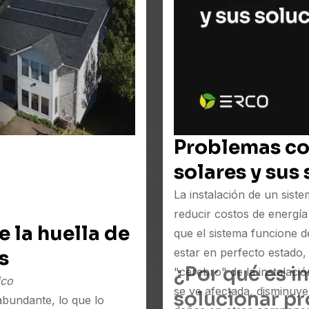
Problemas co
solares y sus
La instalación de un siste
reducir costos de energía 
 la huella de
que el sistema funcione
estar en perfecto estado,
s
¿Por qué es i
"cerebro" de la instalació
ico
se ve afectada, disminuy
solucionar pr
abundante, lo que lo