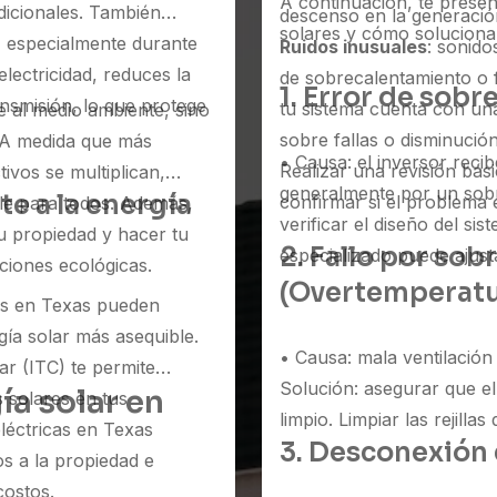
A continuación, te prese
adicionales. También
descenso en la generación 
solares y cómo soluciona
s, especialmente durante
Ruidos inusuales
: sonid
lectricidad, reduces la
de sobrecalentamiento o f
1. Error de sobr
ansmisión, lo que protege
tu sistema cuenta con una
te al medio ambiente, sino
sobre fallas o disminución
. A medida que más
• Causa: el inversor reci
Realizar una revisión bás
tivos se multiplican,
generalmente por un sobr
te a la energía
confirmar si el problema e
ble para todos. Además,
verificar el diseño del sis
tu propiedad y hacer tu
2. Fallo por so
especializado puede ajust
iones ecológicas.
(Overtemperatu
ios en Texas pueden
gía solar más asequible.
• Causa: mala ventilación
ar (ITC) te permite
Solución: asegurar que el
a solar en
s solares en tus
limpio. Limpiar las rejilla
léctricas en Texas
3. Desconexión 
s a la propiedad e
costos.