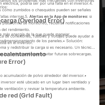
ntamos los problemas más frecuentes con inversores
eléctrica, podría ser por una falla en el inversor.
4.
rlos:
os como zumbidos o chasquidos pueden ser señales
allas internas.
5.
Alertas en la App de monitoreo
: si
ecarga (Overload Error)
 plataforma de monitoreo, recibirás notificaciones
 del rendimiento.
be más energía de la que puede manejar,
ica de conexiones, fusibles y voltajes puede ayudar a
edimensionamiento de los paneles.
• Solución:
stá en el inversor.
tema y redistribuir la carga si es necesario. Un técnico
brecalentamiento
ar la configuración para evitar futuras sobrecargas.
re Error)
 o acumulación de polvo alrededor del inversor.
•
 inversor esté ubicado en un lugar bien ventilado y
s de ventilación y revisar la temperatura ambiente.
de red (Grid Fault)