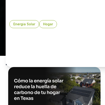
¿Listo para cambiarte a una energía limpia, económi
Contacta a Erco hoy mismo para que recibas tu
ASE
descubre lo fácil que es reducir la huella de carbon
solares. Haz clic en “
Haz tu cotización
” en nuestra
p
Energia Solar
Hogar
prefieres, hablemos por
WhatsApp
. ¡Empieza a tran
energía limpia!
Artículos recien