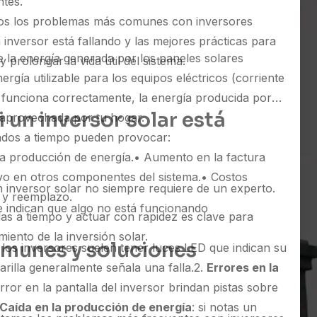
tes.
mos los problemas más comunes con inversores
 inversor está fallando y las mejores prácticas para
te la energía generada por los paneles solares
 prolongar la vida útil del sistema.
ergía utilizable para los equipos eléctricos (corriente
no funciona correctamente, la energía producida por
 un inversor solar está
 aprovechada por tu hogar.
ados a tiempo pueden provocar:
 la producción de energía.
• Aumento en la factura
vo en otros componentes del sistema.
• Costos
 inversor solar no siempre requiere de un experto.
n y reemplazo.
e indican que algo no está funcionando
fallas a tiempo y actuar con rapidez es clave para
iento de la inversión solar.
munes y soluciones
: los inversores suelen tener luces LED que indican su
arilla generalmente señala una falla.
2.
Errores en la
error en la pantalla del inversor brindan pistas sobre
Caída en la producción de energía
: si notas un