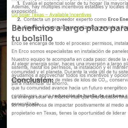
1
.
Evalúa el potencial solar de tu hogar (la mayoría
Además, hay múltiples incentivos estatales y locales 
exposición).
Go Solar Texas – Available Incentives
2
.
Contacta un proveedor experto como
Erco En
Beneficios a largo plazo para
3
.
Diseña un sistema personalizado y accede a fina
tu bolsillo
Erco se encarga de todo el proceso: permisos, instal
En Erco somos especialistas en instalación de panele
Nuestro equipo te acompaña en cada paso: desde la e
Al elegir energía solar, haces una inversión a largo p
sistema, hasta los permisos, la instalación y el mante
comunidad y el planeta. Durante la vida útil de tu siste
ayudamos a aprovechar todos los incentivos y opcion
Conclusión:
emisión de decenas de miles de kilos de CO₂, conser
para maximizar tu ahorro.
que tu comunidad avance hacia un futuro energético 
contribuyes a una
reducción de huella de carbono r
La energía solar es mucho más que una decisión finan
generalizada.
forma poderosa de impactar positivamente al medio 
propietario en Texas, tienes la oportunidad de liderar
limpia e inspirar a otros a seguir tu ejemplo.