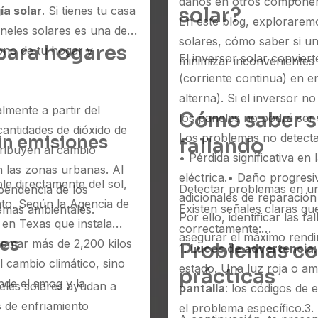
daños en otros componen
solar?
ía solar
. Si tienes tu casa
En este blog, explorare
aneles solares es una de
solares, cómo saber si un
 para hogares
bono de tu hogar y
El inversor solar convier
minimizar inconvenientes y
(corriente continua) en en
alterna). Si el inversor 
almente a partir del
Cómo saber si
los paneles no podrá ser
cantidades de dióxido de
Los problemas no detect
in emisiones
fallando
ribuyen al cambio
• Pérdida significativa en
en las zonas urbanas. Al
eléctrica.
• Daño progresi
le directamente del sol,
Detectar problemas en un
ependencia de los
adicionales de reparació
to. Según la Agencia de
Existen señales claras qu
emas ambientales.
Por ello, identificar las 
en Texas que instala
correctamente:
asegurar el máximo rendim
les
uemar más de 2,200 kilos
Problemas co
1.
Luces de advertencia
 cambio climático, sino
estado. Una luz roja o am
prácticas
nde el smog y la
eles solares ayudan a
pantalla
: los códigos de 
s de enfriamiento
el problema específico.
3.