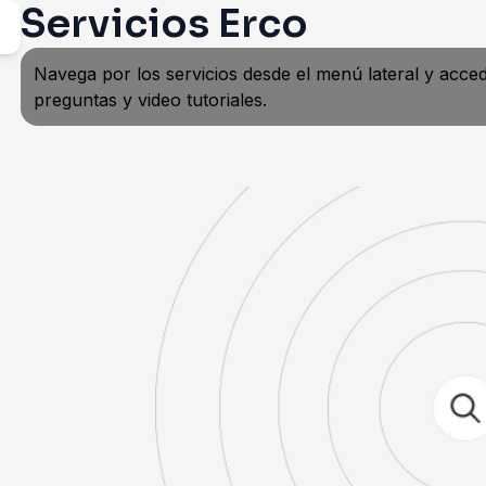
Servicios Erco
Navega por los servicios desde el menú lateral y acce
preguntas y video tutoriales.