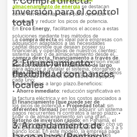
1. Compra directa:
almacenamiento de energía
se destacan
inversión para el control
como herramientas clave para optimizar el
total
consumo y reducir los picos de potencia.
En
Erco Energy
, facilitamos el acceso a estas
soluciones mediante tres métodos de
La
compra directa
es ideal para empresas con
adquisición adaptados a las necesidades
capital disponible que desean poseer su
financieras y operativas de nuestros clientes:
sistema solar o de almacenamiento desde el
compra directa, financiamiento a través de
2. Financiamiento:
inicio. Este modelo implica una inversión inicial
bancos locales y arrendamiento de largo
para adquirir e instalar el sistema, otorgando a
flexibilidad con bancos
plazo (Renting)
. A continuación, te explicamos
la empresa el control total sobre el equipo y
cada uno:
locales
los beneficios a largo plazo.
Beneficios:
•
Ahorro inmediato
: reducción significativa en
la factura eléctrica y en los costos asociados a
El financiamiento (que puede ser de
los picos de potencia.
•
Propiedad total
: sin
diferentes formas)
permite adquirir un sistema
pagos recurrentes ni contratos a largo plazo.
•
solar o de almacenamiento sin una gran
Retorno de inversión rápido
: en Panamá, el
3. Arrendamiento de
inversión inicial, a través de un acuerdo con un
ROI promedio para sistemas solares es de 3 a 5
banco local. En este modelo, la empresa paga
largo plazo (Renting):
años, gracias a la alta radiación solar y los