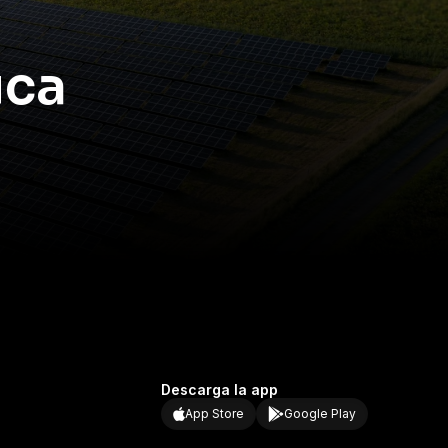
contexto.
Los paneles solares son una
inversión a largo plazo con
una vida útil
promedio de 25 a 30 años
. Factores como la
ica
calidad del material, las condiciones climáticas y
el mantenimiento adecuado pueden influir en
su duración.
Para extender su rendimiento, es fundamental
contar con una instalación profesional, realizar
limpiezas periódicas y proteger el sistema de
sobrecargas eléctricas. Implementar estas
estrategias para aumentar la vida útil de los
paneles y conocer cuándo reemplazarlos
es
clave para mantener la eficiencia y rentabilidad.
Por eso en Erco contamos con asesorías
personalizadas y soluciones que se ajustan a
tus necesidades.
Descarga la app
App Store
Google Play
Erco, cuidamos tu energía.