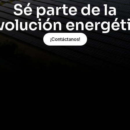
Sé parte de la
volución energét
¡Contáctanos!