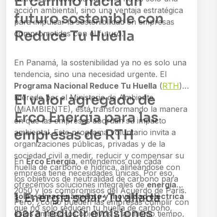
El camino hacia un
acción ambiental, sino una ventaja estratégica
futuro sostenible con
para impulsar la sostenibilidad en empresas
Reduce Tu Huella
comprometidas con el futuro.
En Panamá, la sostenibilidad ya no es solo una
tendencia, sino una necesidad urgente. El
Programa Nacional Reduce Tu Huella
(
RTH
),
El valor agregado de
liderado por el Ministerio de Ambiente
(MiAMBIENTE), está transformando la manera
Erco Energía para las
en que las empresas abordan su impacto
empresas de RTH
ambiental. Este programa voluntario invita a
organizaciones públicas, privadas y de la
sociedad civil a medir, reducir y compensar su
En
Erco Energía
, entendemos que cada
huella de carbono e hídrica, alineándose con
empresa tiene necesidades únicas. Por eso,
los objetivos de neutralidad de carbono para
ofrecemos soluciones integrales de
energía
2050 y los compromisos del Acuerdo de París.
1. Energía solar: Tu aliada
solar, almacenamiento y movilidad eléctrica
Pero, ¿cómo pueden las empresas cumplir con
que no solo reducen tu huella de carbono,
para reducir emisiones
estos ambiciosos objetivos y, al mismo tiempo,