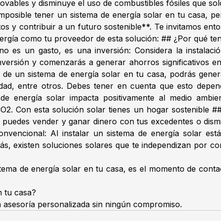
enovables y disminuye el uso de combustibles fósiles que s
sible tener un sistema de energía solar en tu casa, pero
os y contribuir a un futuro sostenible**. Te invitamos ent
Energía como tu proveedor de esta solución: ## ¿Por qué te
 no es un gasto, es una inversión: Considera la instalac
inversión y comenzarás a generar ahorros significativos en
de un sistema de energía solar en tu casa, podrás generar
guridad, entre otros. Debes tener en cuenta que esto depe
 de energía solar impacta positivamente al medio amb
2. Con esta solución solar tienes un hogar sostenible ##
puedes vender y ganar dinero con tus excedentes o dismin
nvencional: Al instalar un sistema de energía solar está
ás, existen soluciones solares que te independizan por com
ema de energía solar en tu casa, es el momento de contact
n tu casa?
á asesoría personalizada sin ningún compromiso.