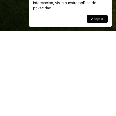
información, visita nuestra
política de
privacidad
.
Aceptar
Scroll
Descubre nuestros
servicios para gran escala
Erco EPC
Ofrecemos proyectos EPC integrales para granjas