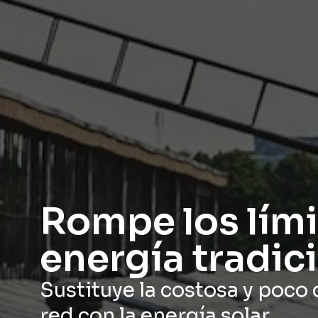
Rompe los lími
energía tradic
Sustituye la costosa y poco 
red con la energía solar.